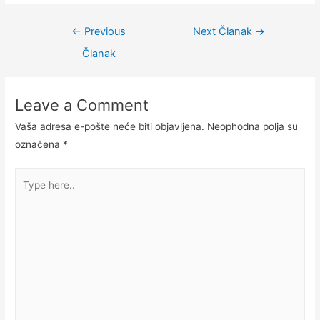
←
Previous
Next Članak
→
Članak
Leave a Comment
Vaša adresa e-pošte neće biti objavljena.
Neophodna polja su
označena
*