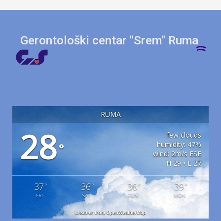
Gerontološki centar "Srem" Ruma
RUMA
28
few clouds
humidity: 47%
°
wind: 2m/s ESE
H 29 • L 27
37
36
36
39
°
°
°
°
FRI
SAT
SUN
MON
Weather from OpenWeatherMap