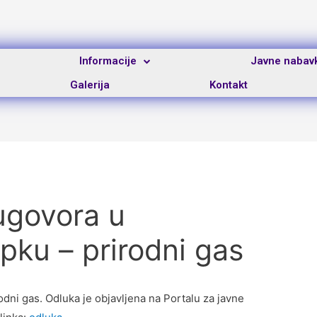
Informacije
Javne nabav
Galerija
Kontakt
ugovora u
ku – prirodni gas
dni gas. Odluka je objavljena na Portalu za javne