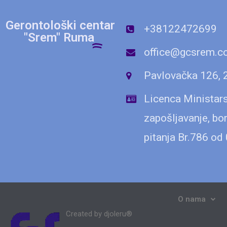
Gerontološki centar
+38122472699
"Srem" Ruma
office@gcsrem.co
Pavlovačka 126,
Licenca Ministars
zapošljavanje, bor
pitanja Br.786 od
O nama
Created by djoleru®