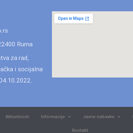
.rs
 22400 Ruma
tva za rad,
ačka i socijalna
 04.10.2022.
Aktuelnosti
Informacije
Javne nabavke
Kontakt