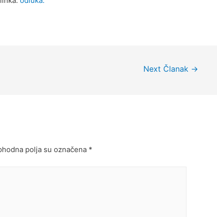
linka:
odluka.
Next Članak
→
hodna polja su označena
*