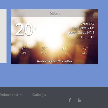
RUMA
20
clear sky
humidity: 71%
°
wind: 2m/s NNE
H 19 • L 19
34
39
41
37
°
°
°
°
SUN
MON
TUE
WED
Weather from OpenWeatherMap
Dokumenti
Galerija