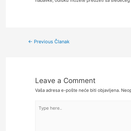
nabavke, odluku možete preuzeti sa sledećeg 
←
Previous Članak
Leave a Comment
Vaša adresa e-pošte neće biti objavljena.
Neop