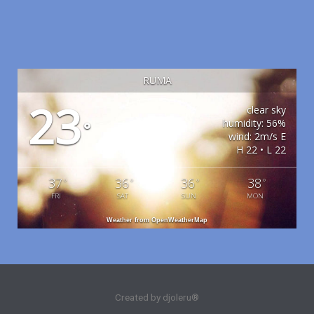
RUMA
23
clear sky
humidity: 56%
°
wind: 2m/s E
H 22 • L 22
37
36
36
38
°
°
°
°
FRI
SAT
SUN
MON
Weather from OpenWeatherMap
Created by djoleru®