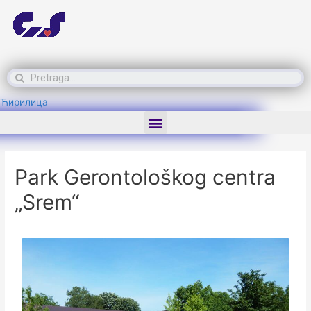
Ћирилица
Park Gerontološkog centra
„Srem“