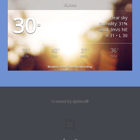
RUMA
30
clear sky
humidity: 31%
°
wind: 3m/s NE
H 31 • L 30
38
40
37
36
°
°
°
°
MON
TUE
WED
THU
Weather from OpenWeatherMap
Created by djoleru®