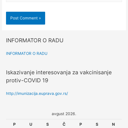
INFORMATOR O RADU
INFORMATOR O RADU
Iskazivanje interesovanja za vakcinisanje
protiv-COVID 19
http://imunizacija.euprava.gov.rs/
avgust 2026.
P
U
S
Č
P
S
N