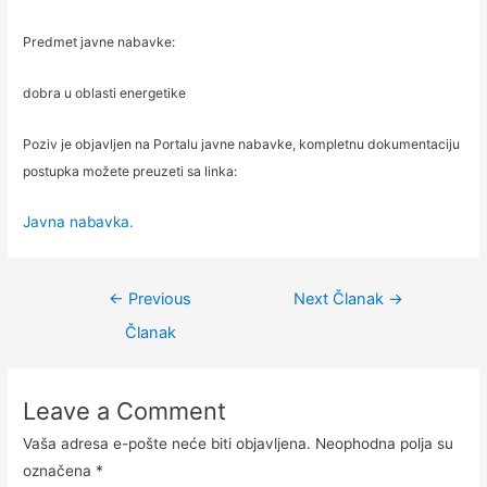
Predmet javne nabavke:
dobra u oblasti energetike
Poziv je objavljen na Portalu javne nabavke, kompletnu dokumentaciju
postupka možete preuzeti sa linka:
Javna nabavka.
←
Previous
Next Članak
→
Članak
Leave a Comment
Vaša adresa e-pošte neće biti objavljena.
Neophodna polja su
označena
*