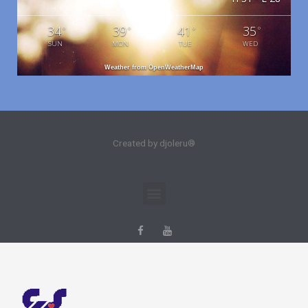
34
39
41
35
°
°
°
°
SUN
MON
TUE
WED
Weather from OpenWeatherMap
Created by djoleru®