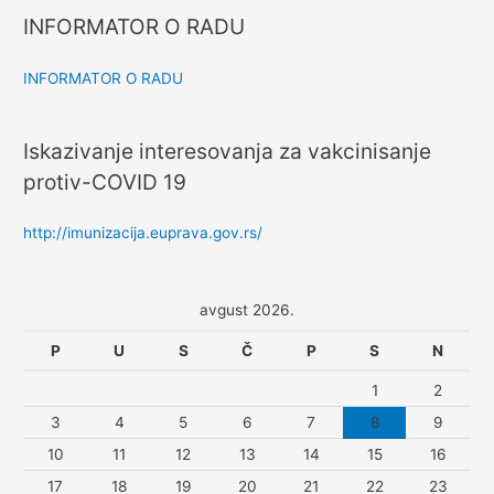
INFORMATOR O RADU
INFORMATOR O RADU
Iskazivanje interesovanja za vakcinisanje
protiv-COVID 19
http://imunizacija.euprava.gov.rs/
avgust 2026.
P
U
S
Č
P
S
N
1
2
3
4
5
6
7
8
9
10
11
12
13
14
15
16
17
18
19
20
21
22
23