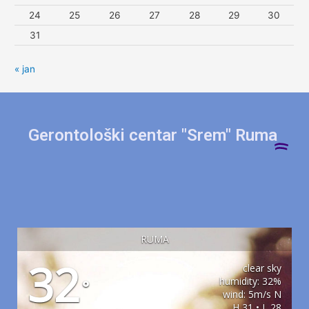
24
25
26
27
28
29
30
31
« jan
Gerontološki centar "Srem" Ruma
RUMA
32
clear sky
humidity: 32%
°
wind: 5m/s N
H 31 • L 28