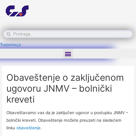
Ћирилица
Obaveštenje o zaključenom
ugovoru JNMV – bolnički
kreveti
Obaveštavamo vas da je zaključen ugovor u postupku JNMV –
bolnički kreveti. Obaveštenje možete preuzeti na sledećem
linku
obaveštenje.