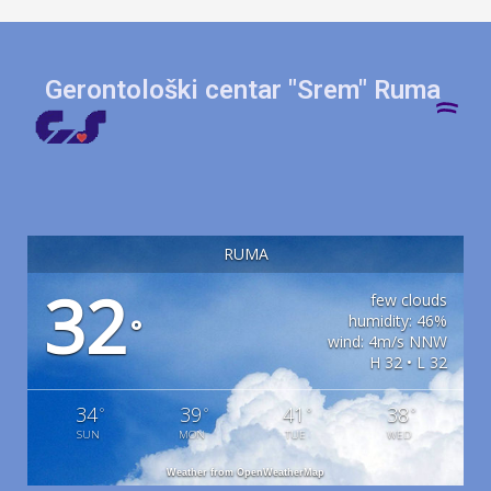
Gerontološki centar "Srem" Ruma
RUMA
32
few clouds
humidity: 46%
°
wind: 4m/s NNW
H 32 • L 32
34
39
41
38
°
°
°
°
SUN
MON
TUE
WED
Weather from OpenWeatherMap