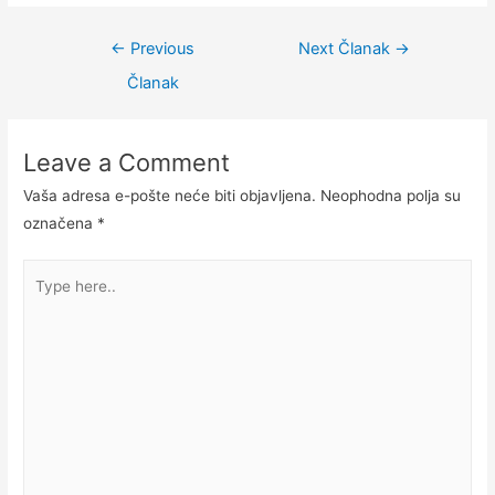
←
Previous
Next Članak
→
Članak
Leave a Comment
Vaša adresa e-pošte neće biti objavljena.
Neophodna polja su
označena
*