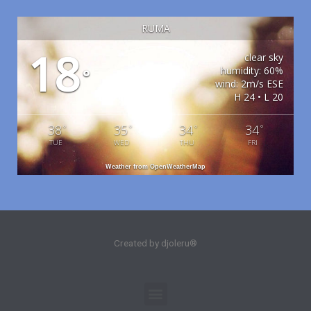
RUMA
18
clear sky
humidity: 60%
°
wind: 2m/s ESE
H 24 • L 20
38
35
34
34
°
°
°
°
TUE
WED
THU
FRI
Weather from OpenWeatherMap
Created by djoleru®