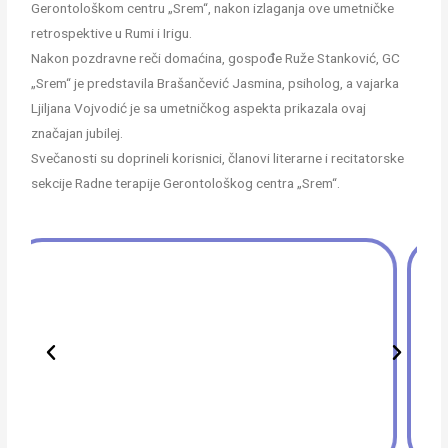
Gerontološkom centru „Srem“, nakon izlaganja ove umetničke
retrospektive u Rumi i Irigu.
Nakon pozdravne reči domaćina, gospođe Ruže Stanković, GC
„Srem“ je predstavila Brašančević Jasmina, psiholog, a vajarka
Ljiljana Vojvodić je sa umetničkog aspekta prikazala ovaj
značajan jubilej.
Svečanosti su doprineli korisnici, članovi literarne i recitatorske
sekcije Radne terapije Gerontološkog centra „Srem“.