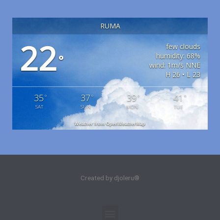
RUMA
22
few clouds
humidity: 68%
°
wind: 1m/s NNE
H 26 • L 23
35
37
39
41
°
°
°
°
SAT
SUN
MON
TUE
Weather from OpenWeatherMap
Created by djoleru®