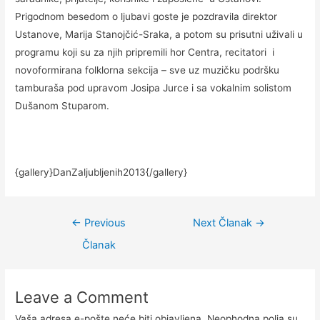
Prigodnom besedom o ljubavi goste je pozdravila direktor
Ustanove, Marija Stanojčić-Sraka, a potom su prisutni uživali u
programu koji su za njih pripremili hor Centra, recitatori i
novoformirana folklorna sekcija – sve uz muzičku podršku
tamburaša pod upravom Josipa Jurce i sa vokalnim solistom
Dušanom Stuparom.
{gallery}DanZaljubljenih2013{/gallery}
←
Previous
Next Članak
→
Članak
Leave a Comment
Vaša adresa e-pošte neće biti objavljena.
Neophodna polja su