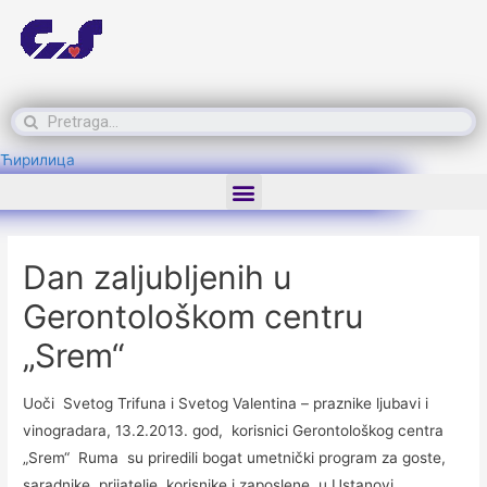
Ћирилица
Dan zaljubljenih u
Gerontološkom centru
„Srem“
Uoči Svetog Trifuna i Svetog Valentina – praznike ljubavi i
vinogradara, 13.2.2013. god, korisnici Gerontološkog centra
„Srem“ Ruma su priredili bogat umetnički program za goste,
saradnike, prijatelje, korisnike i zaposlene u Ustanovi.