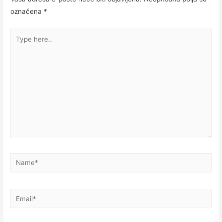
označena
*